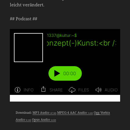
leicht verändert.
## Podcast ##
Download:
MP3 Audio
MPEG-4 AAC Audio
Ogg Vorbis
107 MB
74 MB
Audio
Opus Audio
91 MB
54 MB