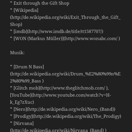
* Exit through the Gift Shop
* [Wikipedia]
(http://de.wikipedia.org/wiki/Exit_Through_the_Gift_
Shop)
* [imdb](http://www.imdb.de/title/tt1587707/)
* [WON (Markus Müller)](http://www.wonabc.com/ )
Musik:
* [Drum N Bass]
(http://de.wikipedia.org/wiki/Drum_%E2%80%99n%E
2%80%99_Bass )
* [Glitch mob](http://www.theglitchmob.com/ ),
[YouTube](http://www.youtube.com/watch?v=H-
k_Eg7zXuc)
* [Nero](http://de.wikipedia.org/wiki/Nero_(Band))
* [Prodigy](http://de.wikipedia.org/wiki/The_Prodigy)
* [Nirvana]
(http://de.wikipedia.org/wiki/Nirvana_(Band) )