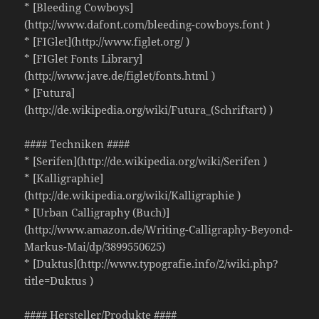
* [Bleeding Cowboys]
(http://www.dafont.com/bleeding-cowboys.font )
* [FIGlet](http://www.figlet.org/ )
* [FIGlet Fonts Library]
(http://www.jave.de/figlet/fonts.html )
* [Futura]
(http://de.wikipedia.org/wiki/Futura_(Schriftart) )
#### Techniken ####
* [Serifen](http://de.wikipedia.org/wiki/Serifen )
* [Kalligraphie]
(http://de.wikipedia.org/wiki/Kalligraphie )
* [Urban Calligraphy (Buch)]
(http://www.amazon.de/Writing-Calligraphy-Beyond-
Markus-Mai/dp/3899550625)
* [Duktus](http://www.typografie.info/2/wiki.php?
title=Duktus )
#### Hersteller/Produkte ####