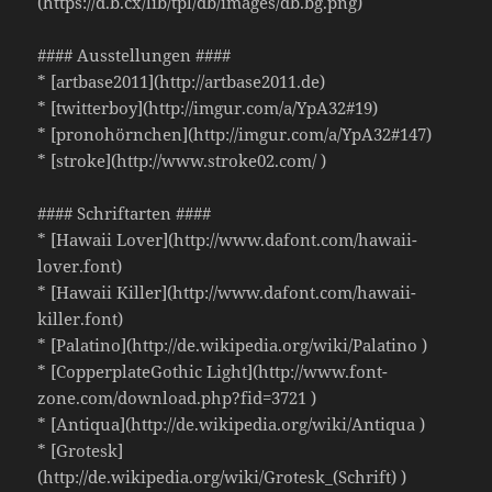
(https://d.b.cx/lib/tpl/db/images/db.bg.png)
#### Ausstellungen ####
* [artbase2011](http://artbase2011.de)
* [twitterboy](http://imgur.com/a/YpA32#19)
* [pronohörnchen](http://imgur.com/a/YpA32#147)
* [stroke](http://www.stroke02.com/ )
#### Schriftarten ####
* [Hawaii Lover](http://www.dafont.com/hawaii-
lover.font)
* [Hawaii Killer](http://www.dafont.com/hawaii-
killer.font)
* [Palatino](http://de.wikipedia.org/wiki/Palatino )
* [CopperplateGothic Light](http://www.font-
zone.com/download.php?fid=3721 )
* [Antiqua](http://de.wikipedia.org/wiki/Antiqua )
* [Grotesk]
(http://de.wikipedia.org/wiki/Grotesk_(Schrift) )