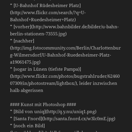
* [U-Bahnhof Rüdesheimer Platz]
(http://www.flickr.com/search/?q=U-
Bahnhof+Ruedesheimer+Platz)
* [vorher](http://www.bahnbilder.de/bilder/u-bahn-
berlin-stationen-73555.jpg)
* [nachher]
(http://img.fotocommunity.com/Berlin/Charlottenbur
g-Wilmersdorf/U-Bahnhof-Ruedesheimer-Platz-
a19061475.jpg)
* [sogar in Lünen (tiefste Pampa)]
(http://www.flickr.com/photos/bugstrahlruder/62460
07309/in/photostream/lightbox/), leider inzwischen
halb abgerissen
#### Kunst mit Photoshop ####
* [Bild von uniq](http://q.y.nu/uniq1.png)
* [Santa Fnord](http://santa.fnord.cx/w3lc0mE.jpg)
* [noch ein Bild]