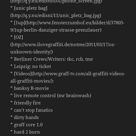
(http://q.y.nu/edistuo/01/phone_screen.jpg)
* [unic pletz bag]
(http://q.y.nu/edisni/11/unic_pletz_bag.jpg)
* [1up](http://www.fensterzumhof.eu/bilder/d/37805-
9/1up-berlin-danziger-strasse-prenzlauer)
* [OZ]
(http://www.ilovegraffiti.de/notme/2011/03/17/oz-
unknown-identity/)
* Berliner Crews/Writers: tkc, rcb, tmr
* Leipzig: no ticket
* [Videos](http://www.graff-tv.com/all-graffiti-videos-
all-graffiti-movies/):
* banksy B-movie
* live remote control (mr brainwash)
* friendly fire
* can’t stop fanatics
* dirty hands
* graff core 1.0
* hard 2 burn