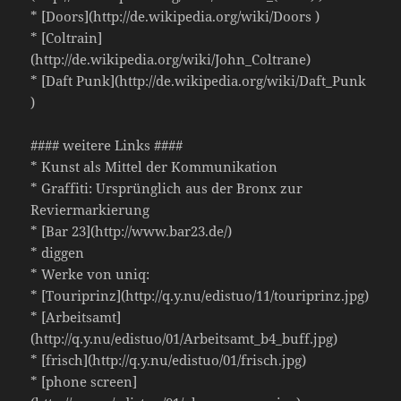
* [Doors](http://de.wikipedia.org/wiki/Doors )
* [Coltrain]
(http://de.wikipedia.org/wiki/John_Coltrane)
* [Daft Punk](http://de.wikipedia.org/wiki/Daft_Punk
)
#### weitere Links ####
* Kunst als Mittel der Kommunikation
* Graffiti: Ursprünglich aus der Bronx zur
Reviermarkierung
* [Bar 23](http://www.bar23.de/)
* diggen
* Werke von uniq:
* [Touriprinz](http://q.y.nu/edistuo/11/touriprinz.jpg)
* [Arbeitsamt]
(http://q.y.nu/edistuo/01/Arbeitsamt_b4_buff.jpg)
* [frisch](http://q.y.nu/edistuo/01/frisch.jpg)
* [phone screen]