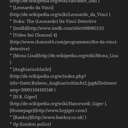
(http://de.wikipedia.org/wiki/Salvador_Dalí )
* [Leonardo da Vinci]
(http://de.wikipedia.org/wiki/Leonardo_da_Vinci )
* Doku: The (Leonardo) Da Vinci Detective
* [imdb](http://www.imdb.com/title/tt0808213/)
* [Video bei Channel 4]
(http://www.channel4.com/programmes/the-da-vinci-
detective)
* [Mona Lisa](http://de.wikipedia.org/wiki/Mona_Lisa
)
* [Anghiarischlacht]
(http://de.wikipedia.org/w/index.php?
title=Datei:Rubens_Anghiarischlacht2.jpg&filetimest
amp=20091104185548 )
* [H.R. Giger]
(http://de.wikipedia.org/wiki/Hansruedi_Giger ),
[Homepage](http://www.hrgiger.com/)
* [Banksy](http://www.banksy.co.uk/ )
* tlp (london police)