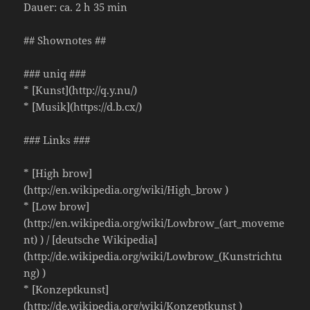
Dauer: ca. 2 h 35 min
## Shownotes ##
### uniq ###
* [Kunst](http://q.y.nu/)
* [Musik](https://d.b.cx/)
### Links ###
* [High brow]
(http://en.wikipedia.org/wiki/High_brow )
* [Low brow]
(http://en.wikipedia.org/wiki/Lowbrow_(art_moveme
nt) ) / [deutsche Wikipedia]
(http://de.wikipedia.org/wiki/Lowbrow_(Kunstrichtu
ng) )
* [Konzeptkunst]
(http://de.wikipedia.org/wiki/Konzeptkunst )