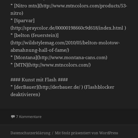
* [Nitro mtn](http://www.mtncolors.com/products/53-
nitro)
* [Sparvar]
(http://spraycolor.de/00000198660c9d618/index.html )
* [belton (feuerstein)]
(http://wildstylemag.com/2010/05/belton-molotow-
abmahnung-hall-of-fame/)
* [Montana](http://www.montana-cans.com)
* [MTN](http://www.mtncolors.com/)
#### Kunst mit Flash ####
* [derBauer](http://derbauer.de/ ) (Flashblocker
deaktivieren)
zu Folge 13: Konzept(-)Kunst:
7 Kommentare
Streetart und anderes
Datenschutzerklärung
Mit Stolz präsentiert von WordPress