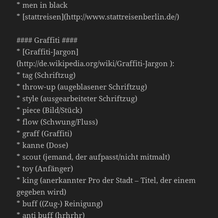
* men in black
* [stattreisen](http://www.stattreisenberlin.de/)
#### Graffiti ####
* [Graffiti-Jargon]
(http://de.wikipedia.org/wiki/Graffiti-Jargon ):
* tag (Schriftzug)
* throw-up (augeblasener Schriftzug)
* style (ausgearbeiteter Schriftzug)
* piece (Bild/Stück)
* flow (Schwung/Fluss)
* graff (Graffiti)
* kanne (Dose)
* scout (jemand, der aufpasst/nicht mitmalt)
* toy (Anfänger)
* king (anerkannter Pro der Stadt – Titel, der einem
gegeben wird)
* buff ((Zug-) Reinigung)
* anti buff (hrhrhr)