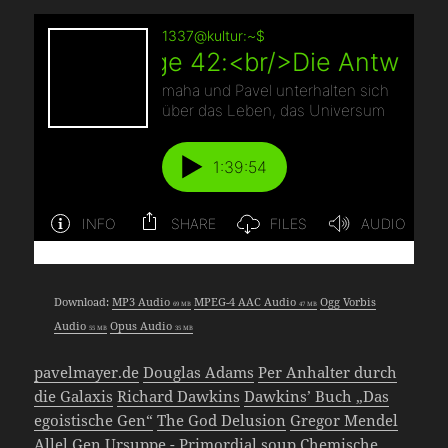
Download:
MP3 Audio
MPEG-4 AAC Audio
Ogg Vorbis
69 MB
47 MB
Audio
Opus Audio
55 MB
35 MB
pavelmayer.de
Douglas Adams
Per Anhalter durch
die Galaxis
Richard Dawkins
Dawkins’ Buch „Das
egoistische Gen“
The God Delusion
Gregor Mendel
Allel
Gen
Ursuppe - Primordial soup
Chemische