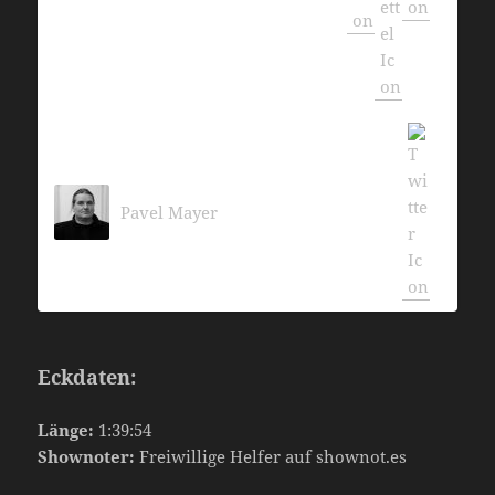
Pavel Mayer
Eckdaten:
Länge:
1:39:54
Shownoter:
Freiwillige Helfer auf shownot.es